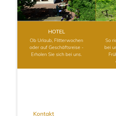
HOTEL
Ob Urlaub, Flitterwochen
So ri
oder auf Geschäftsreise -
bei u
Erholen Sie sich bei uns.
Frü
Kontakt