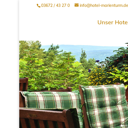
03672 / 43 27 0
info@hotel-marienturm.d
Unser Hote