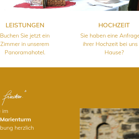
LEISTUNGEN
HOCHZEIT
Buchen Sie jetzt ein
Sie haben eine Anfrag
Zimmer in unserem
ihrer Hochzeit bei uns
Panoramahotel.
Hause?
e im
 Marienturm
bung herzlich