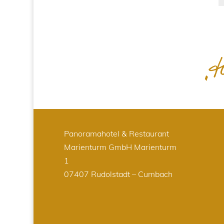
Panoramahotel & Restaurant
Marienturm GmbH
Marienturm
1
07407 Rudolstadt – Cumbach