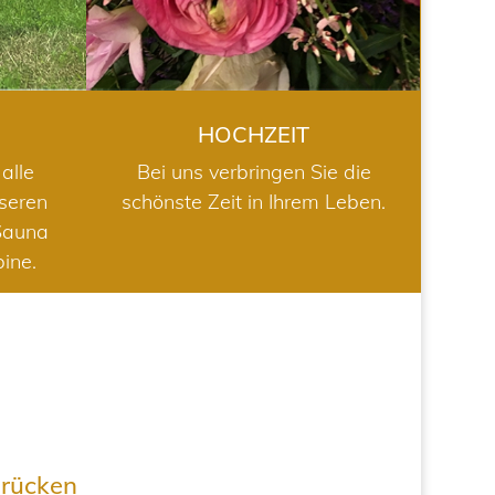
HOCHZEIT
alle
Bei uns verbringen Sie die
nseren
schönste Zeit in Ihrem Leben.
Sauna
bine.
drücken