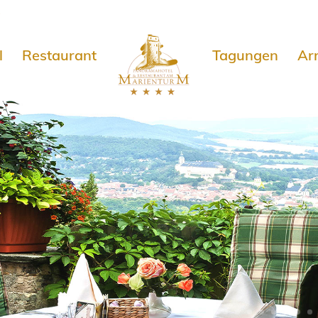
e
l
Restaurant
Tagungen
Ar