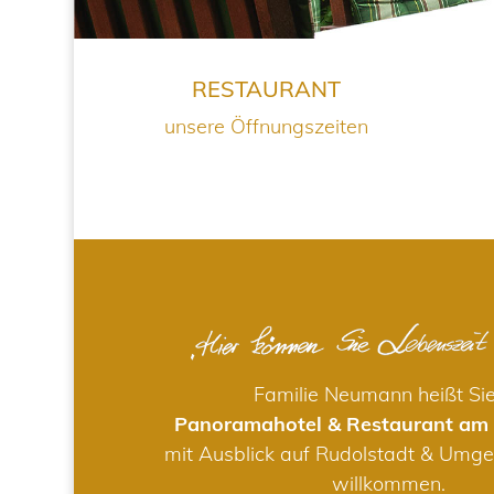
RESTAURANT
unsere Öffnungszeiten
Familie Neumann heißt Si
Panoramahotel & Restaurant am
mit Ausblick auf Rudolstadt & Umge
willkommen.