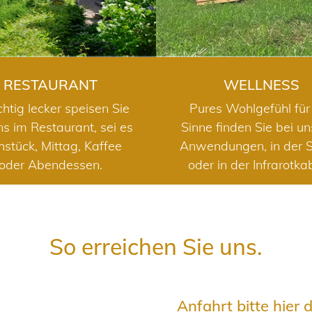
RESTAURANT
WELLNESS
chtig lecker speisen Sie
Pures Wohlgefühl für 
ns im Restaurant, sei es
Sinne finden Sie bei u
hstück, Mittag, Kaffee
Anwendungen, in der 
oder Abendessen.
oder in der Infrarotka
So erreichen Sie uns.
Anfahrt bitte hier 