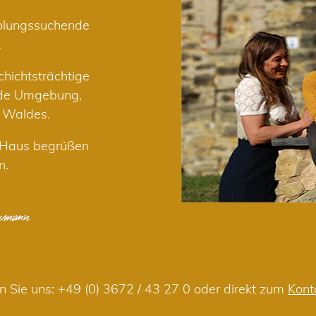
holungssuchende
.
hichtsträchtige
nde Umgebung,
r Waldes.
m Haus begrüßen
n.
n Sie uns:
+49 (0) 3672 / 43 27 0
oder direkt zum
Kont