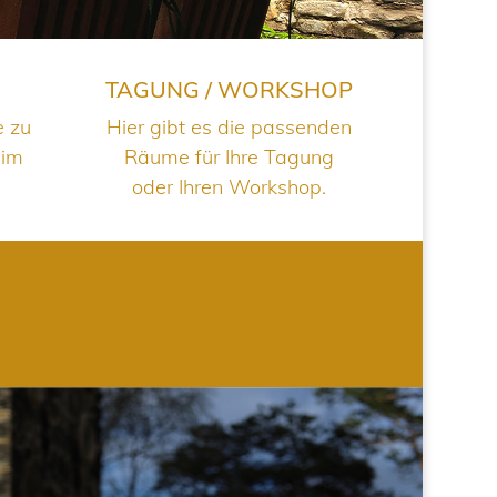
TAGUNG / WORKSHOP
e zu
Hier gibt es die passenden
 im
Räume für Ihre Tagung
oder Ihren Workshop.