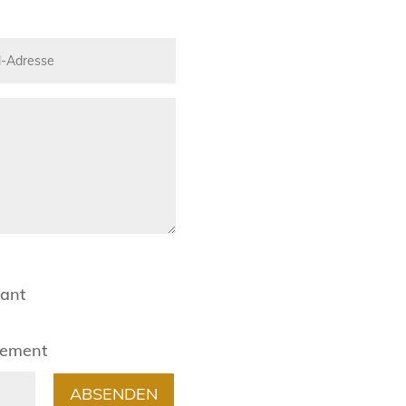
rant
gement
ABSENDEN