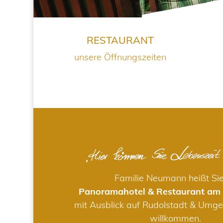
RESTAURANT
unsere Öffnungszeiten
Familie Neumann heißt Si
Panoramahotel & Restaurant am
mit Ausblick auf Rudolstadt & Umge
willkommen.