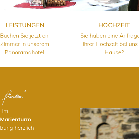
LEISTUNGEN
HOCHZEIT
Buchen Sie jetzt ein
Sie haben eine Anfrag
Zimmer in unserem
ihrer Hochzeit bei uns
Panoramahotel.
Hause?
e im
 Marienturm
bung herzlich