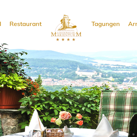
e
l
Restaurant
Tagungen
Ar