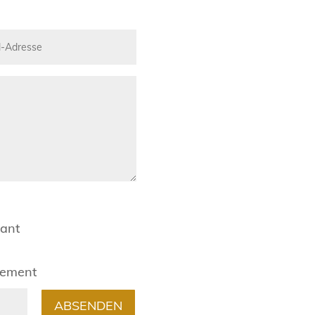
rant
gement
ABSENDEN