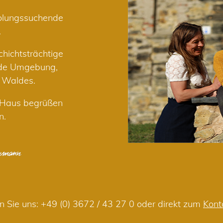
holungssuchende
.
hichtsträchtige
nde Umgebung,
r Waldes.
m Haus begrüßen
n.
n Sie uns:
+49 (0) 3672 / 43 27 0
oder direkt zum
Kont