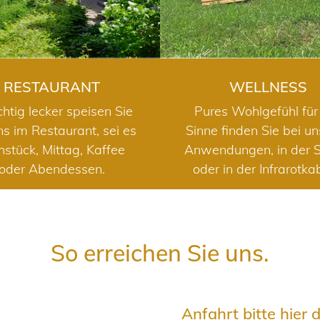
RESTAURANT
WELLNESS
chtig lecker speisen Sie
Pures Wohlgefühl für 
ns im Restaurant, sei es
Sinne finden Sie bei u
hstück, Mittag, Kaffee
Anwendungen, in der 
oder Abendessen.
oder in der Infrarotka
So erreichen Sie uns.
Anfahrt bitte hier 