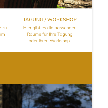
TAGUNG / WORKSHOP
e zu
Hier gibt es die passenden
 im
Räume für Ihre Tagung
oder Ihren Workshop.