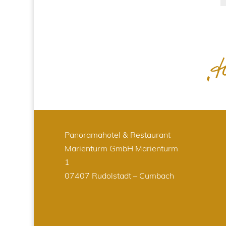
Panoramahotel & Restaurant
Marienturm GmbH
Marienturm
1
07407 Rudolstadt – Cumbach