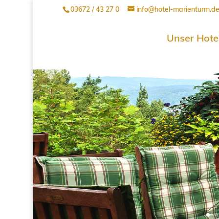
03672 / 43 27 0
info@hotel-marienturm.d
Unser Hote