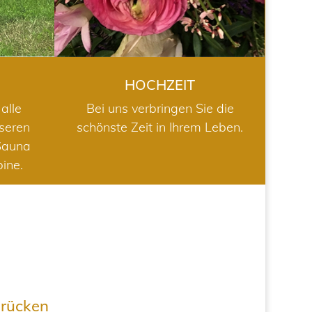
HOCHZEIT
alle
Bei uns verbringen Sie die
nseren
schönste Zeit in Ihrem Leben.
Sauna
bine.
drücken