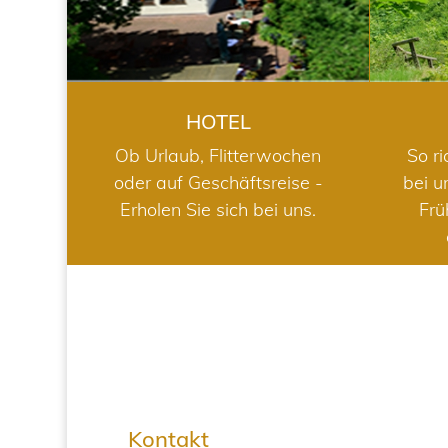
HOTEL
Ob Urlaub, Flitterwochen
So ri
oder auf Geschäftsreise -
bei u
Erholen Sie sich bei uns.
Frü
Kontakt