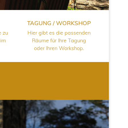
TAGUNG / WORKSHOP
e zu
Hier gibt es die passenden
 im
Räume für Ihre Tagung
oder Ihren Workshop.