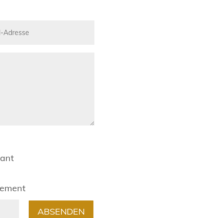
rant
gement
ABSENDEN