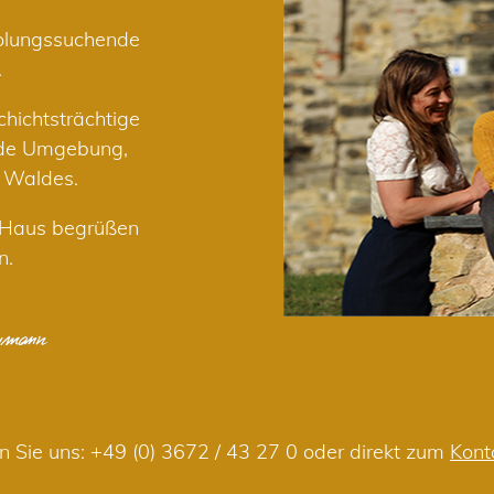
holungssuchende
.
hichtsträchtige
nde Umgebung,
r Waldes.
m Haus begrüßen
n.
n Sie uns:
+49 (0) 3672 / 43 27 0
oder direkt zum
Kont