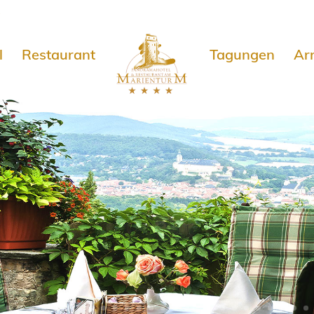
e
l
Restaurant
Tagungen
Ar