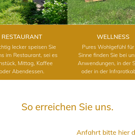
RESTAURANT
WELLNESS
chtig lecker speisen Sie
Pures Wohlgefühl für 
ns im Restaurant, sei es
Sinne finden Sie bei u
hstück, Mittag, Kaffee
Anwendungen, in der 
oder Abendessen.
oder in der Infrarotka
So erreichen Sie uns.
Anfahrt bitte hier 