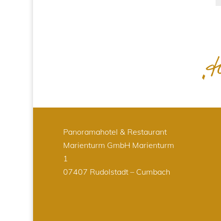
Panoramahotel & Restaurant
Marienturm GmbH
Marienturm
1
07407 Rudolstadt – Cumbach