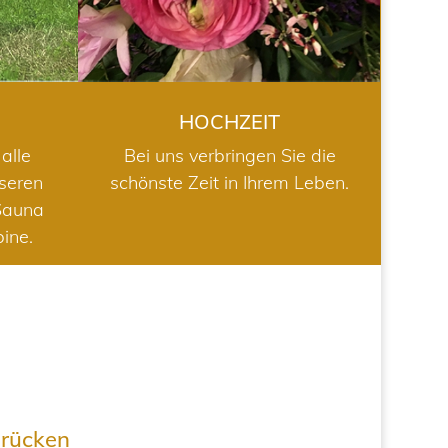
HOCHZEIT
alle
Bei uns verbringen Sie die
nseren
schönste Zeit in Ihrem Leben.
Sauna
bine.
drücken