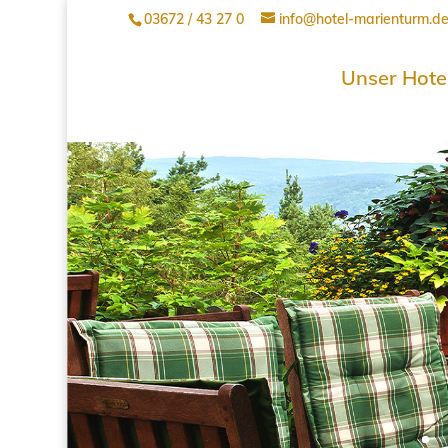
03672 / 43 27 0
info@hotel-marienturm.d
Unser Hote