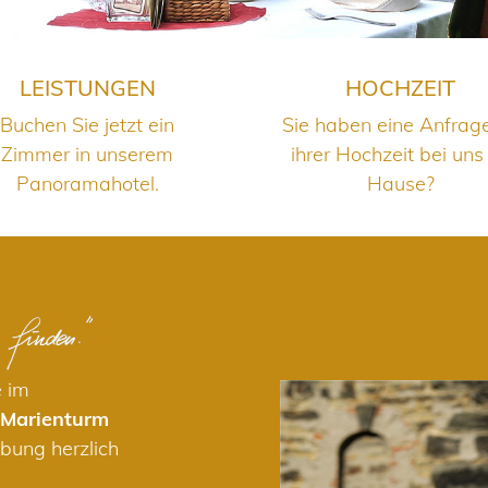
LEISTUNGEN
HOCHZEIT
Buchen Sie jetzt ein
Sie haben eine Anfrag
Zimmer in unserem
ihrer Hochzeit bei uns
Panoramahotel.
Hause?
e im
 Marienturm
bung herzlich