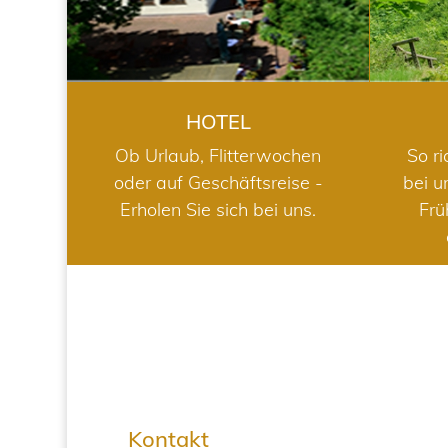
HOTEL
Ob Urlaub, Flitterwochen
So ri
oder auf Geschäftsreise -
bei u
Erholen Sie sich bei uns.
Frü
Kontakt