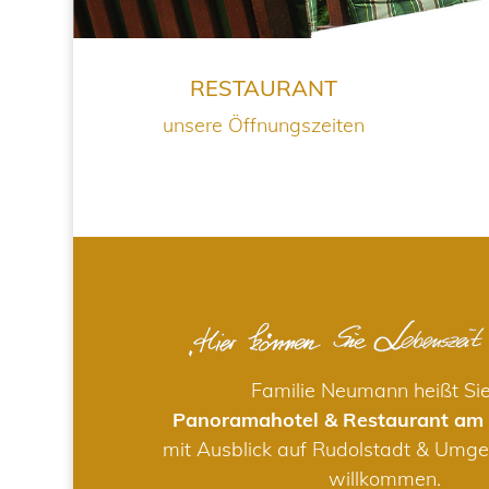
RESTAURANT
unsere Öffnungszeiten
Familie Neumann heißt Si
Panoramahotel & Restaurant am
mit Ausblick auf Rudolstadt & Umge
willkommen.