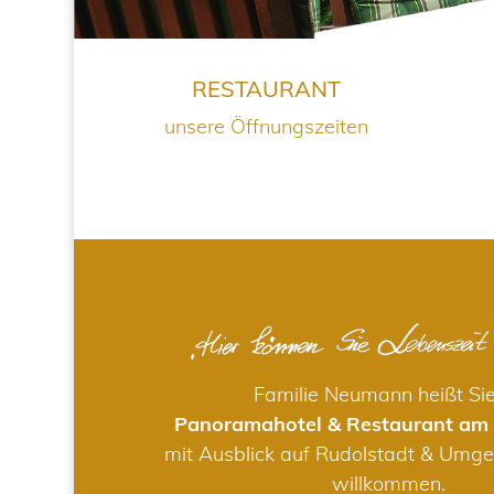
RESTAURANT
unsere Öffnungszeiten
Familie Neumann heißt Si
Panoramahotel & Restaurant am
mit Ausblick auf Rudolstadt & Umge
willkommen.