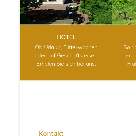
HOTEL
Ob Urlaub, Flitterwochen
So ri
oder auf Geschäftsreise -
bei u
Erholen Sie sich bei uns.
Frü
Kontakt