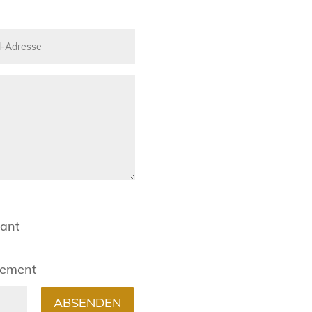
rant
gement
ABSENDEN