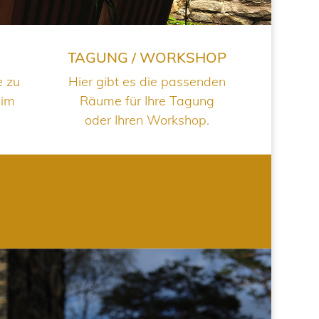
TAGUNG / WORKSHOP
e zu
Hier gibt es die passenden
 im
Räume für Ihre Tagung
oder Ihren Workshop.