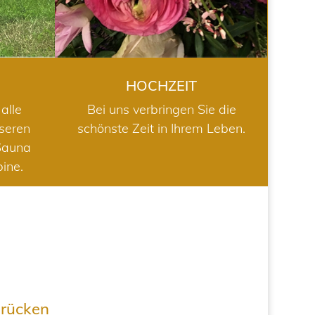
HOCHZEIT
alle
Bei uns verbringen Sie die
nseren
schönste Zeit in Ihrem Leben.
Sauna
bine.
drücken