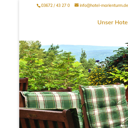
03672 / 43 27 0
info@hotel-marienturm.d
Unser Hote