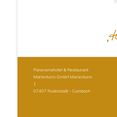
Panoramahotel & Restaurant
Marienturm GmbH
Marienturm
1
07407 Rudolstadt – Cumbach