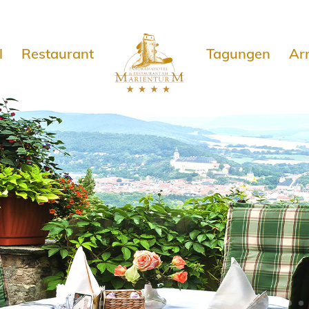
e
l
Restaurant
Tagungen
Ar