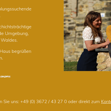
holungssuchende
.
hichtsträchtige
nde Umgebung,
r Waldes.
m Haus begrüßen
n.
n Sie uns:
+49 (0) 3672 / 43 27 0
oder direkt zum
Kont