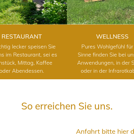
RESTAURANT
WELLNESS
chtig lecker speisen Sie
Pures Wohlgefühl für 
ns im Restaurant, sei es
Sinne finden Sie bei u
hstück, Mittag, Kaffee
Anwendungen, in der 
oder Abendessen.
oder in der Infrarotka
So erreichen Sie uns.
Anfahrt bitte hier 