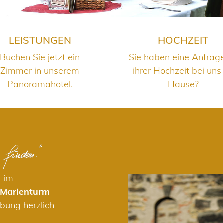
LEISTUNGEN
HOCHZEIT
Buchen Sie jetzt ein
Sie haben eine Anfrag
Zimmer in unserem
ihrer Hochzeit bei uns
Panoramahotel.
Hause?
e im
 Marienturm
bung herzlich