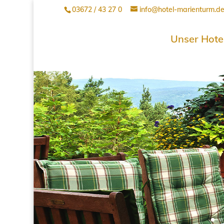
03672 / 43 27 0
info@hotel-marienturm.d
Unser Hote