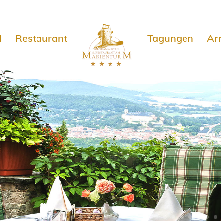
e
l
Restaurant
Tagungen
Ar