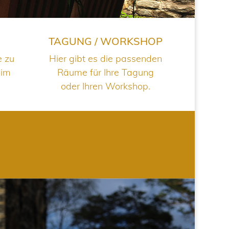
TAGUNG / WORKSHOP
e zu
Hier gibt es die passenden
 im
Räume für Ihre Tagung
oder Ihren Workshop.