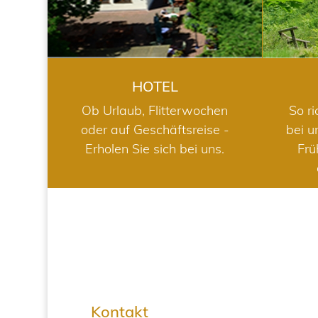
HOTEL
Ob Urlaub, Flitterwochen
So ri
oder auf Geschäftsreise -
bei u
Erholen Sie sich bei uns.
Frü
Kontakt