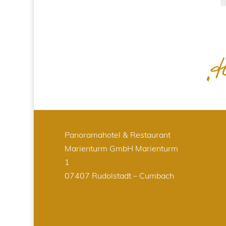
Panoramahotel & Restaurant
Marienturm GmbH
Marienturm
1
07407 Rudolstadt – Cumbach