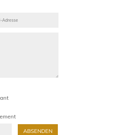
rant
gement
ABSENDEN