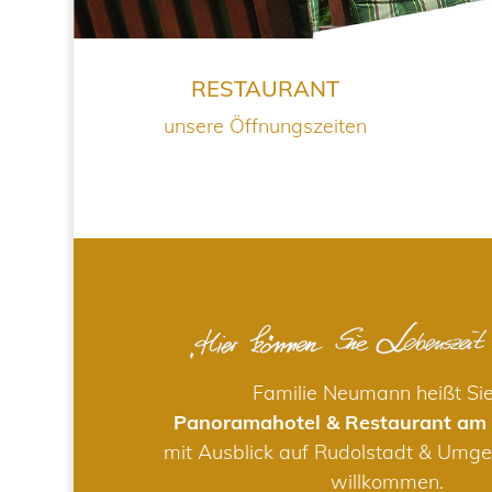
RESTAURANT
unsere Öffnungszeiten
Familie Neumann heißt Si
Panoramahotel & Restaurant am
mit Ausblick auf Rudolstadt & Umge
willkommen.