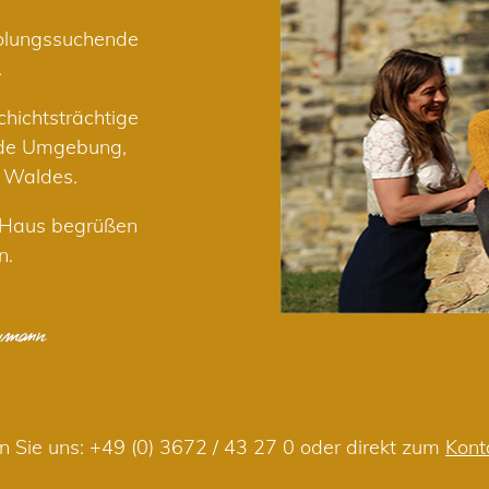
holungssuchende
.
hichtsträchtige
nde Umgebung,
r Waldes.
m Haus begrüßen
n.
n Sie uns:
+49 (0) 3672 / 43 27 0
oder direkt zum
Kont