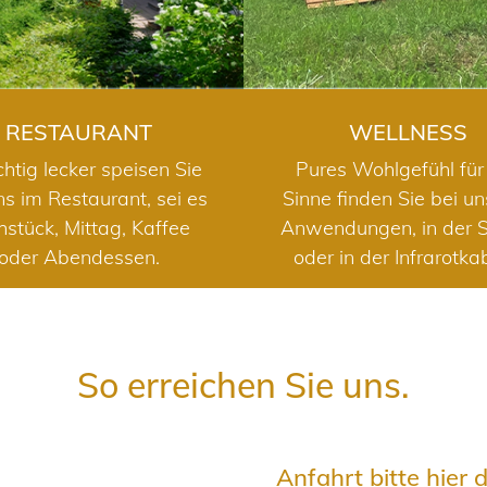
RESTAURANT
WELLNESS
chtig lecker speisen Sie
Pures Wohlgefühl für 
ns im Restaurant, sei es
Sinne finden Sie bei u
hstück, Mittag, Kaffee
Anwendungen, in der 
oder Abendessen.
oder in der Infrarotka
So erreichen Sie uns.
Anfahrt bitte hier 