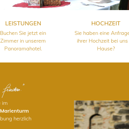
LEISTUNGEN
HOCHZEIT
Buchen Sie jetzt ein
Sie haben eine Anfrag
Zimmer in unserem
ihrer Hochzeit bei uns
Panoramahotel.
Hause?
e im
 Marienturm
bung herzlich