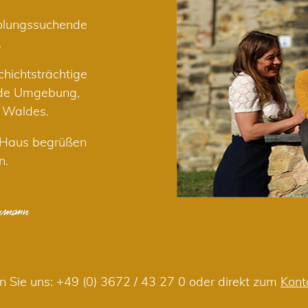
holungssuchende
.
hichtsträchtige
nde Umgebung,
r Waldes.
m Haus begrüßen
n.
n Sie uns:
+49 (0) 3672 / 43 27 0
oder direkt zum
Kont