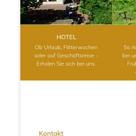
HOTEL
Ob Urlaub, Flitterwochen
So ri
oder auf Geschäftsreise -
bei u
Erholen Sie sich bei uns.
Frü
Kontakt