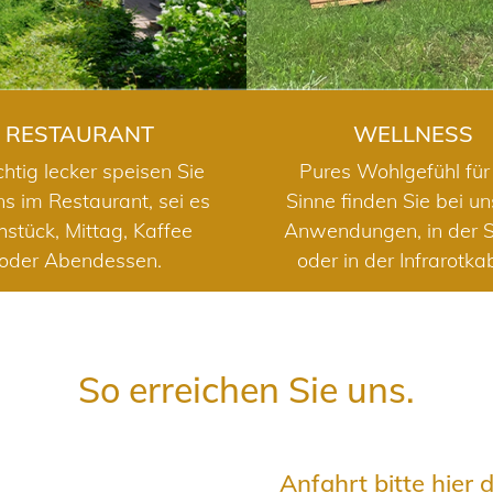
RESTAURANT
WELLNESS
chtig lecker speisen Sie
Pures Wohlgefühl für 
ns im Restaurant, sei es
Sinne finden Sie bei u
hstück, Mittag, Kaffee
Anwendungen, in der 
oder Abendessen.
oder in der Infrarotka
So erreichen Sie uns.
Anfahrt bitte hier 