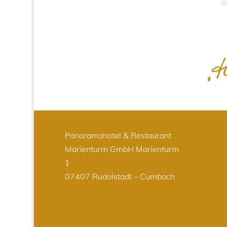
Panoramahotel & Restaurant
Marienturm GmbH
Marienturm
1
07407 Rudolstadt – Cumbach