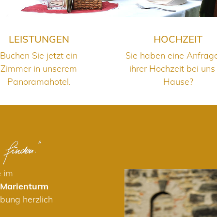
LEISTUNGEN
HOCHZEIT
Buchen Sie jetzt ein
Sie haben eine Anfrag
Zimmer in unserem
ihrer Hochzeit bei uns
Panoramahotel.
Hause?
e im
 Marienturm
bung herzlich