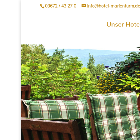
03672 / 43 27 0
info@hotel-marienturm.d
Unser Hote