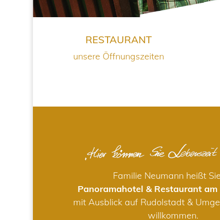
RESTAURANT
unsere Öffnungszeiten
Familie Neumann heißt Si
Panoramahotel & Restaurant am
mit Ausblick auf Rudolstadt & Umge
willkommen.