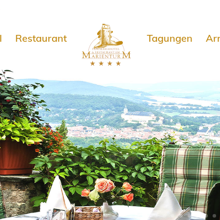
e
l
Restaurant
Tagungen
Ar