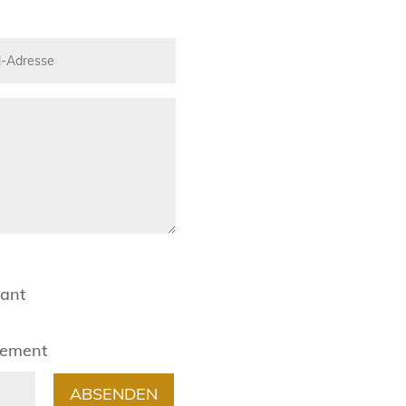
rant
gement
ABSENDEN