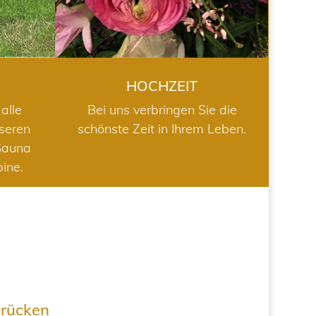
HOCHZEIT
alle
Bei uns verbringen Sie die
nseren
schönste Zeit in Ihrem Leben.
Sauna
bine.
drücken