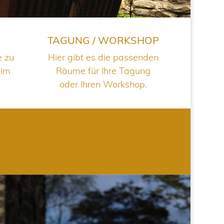
TAGUNG / WORKSHOP
e zu
Hier gibt es die passenden
 im
Räume für Ihre Tagung
oder Ihren Workshop.