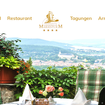
e
l
Restaurant
Tagungen
Ar