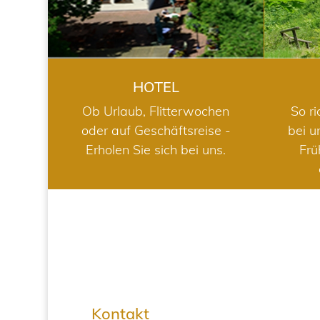
HOTEL
Ob Urlaub, Flitterwochen
So ri
oder auf Geschäftsreise -
bei u
Erholen Sie sich bei uns.
Frü
Kontakt