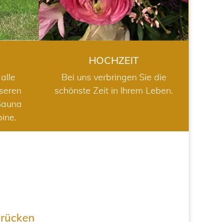
HOCHZEIT
alle
Bei uns verbringen Sie die
nseren
schönste Zeit in Ihrem Leben.
Sauna
bine.
drücken