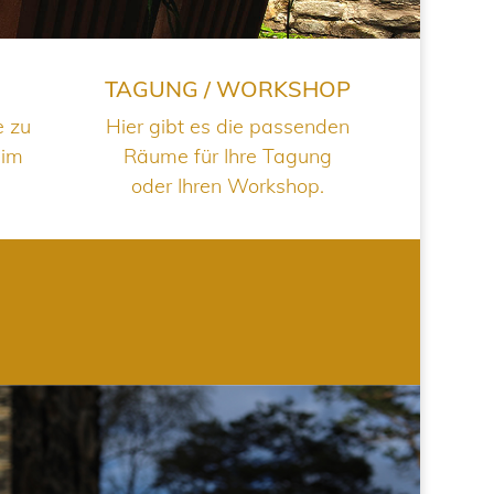
TAGUNG / WORKSHOP
e zu
Hier gibt es die passenden
 im
Räume für Ihre Tagung
oder Ihren Workshop.