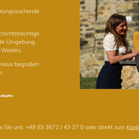
holungssuchende
.
hichtsträchtige
nde Umgebung,
r Waldes.
m Haus begrüßen
n.
n Sie uns:
+49 (0) 3672 / 43 27 0
oder direkt zum
Kont