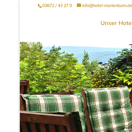
03672 / 43 27 0
info@hotel-marienturm.d
Unser Hote