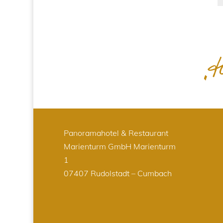
Panoramahotel & Restaurant
Marienturm GmbH
Marienturm
1
07407 Rudolstadt – Cumbach