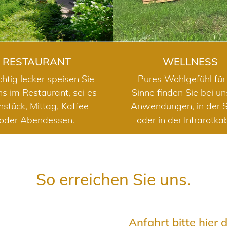
RESTAURANT
WELLNESS
chtig lecker speisen Sie
Pures Wohlgefühl für 
ns im Restaurant, sei es
Sinne finden Sie bei u
hstück, Mittag, Kaffee
Anwendungen, in der 
oder Abendessen.
oder in der Infrarotka
So erreichen Sie uns.
Anfahrt bitte hier 