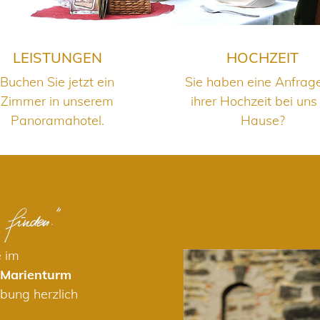
LEISTUNGEN
HOCHZEIT
Buchen Sie jetzt ein
Sie haben eine Anfrag
Zimmer in unserem
ihrer Hochzeit bei uns
Panoramahotel.
Hause?
e im
 Marienturm
bung herzlich