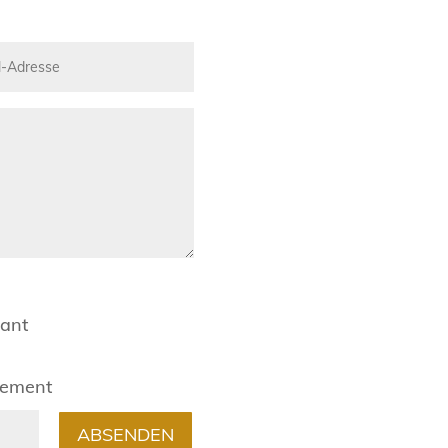
rant
gement
ABSENDEN