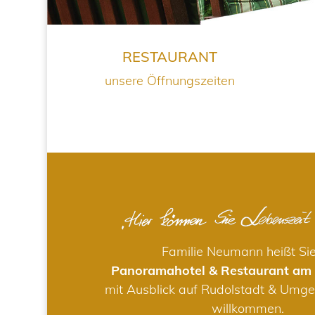
RESTAURANT
unsere Öffnungszeiten
Familie Neumann heißt Si
Panoramahotel & Restaurant am
mit Ausblick auf Rudolstadt & Umge
willkommen.