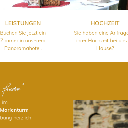
LEISTUNGEN
HOCHZEIT
Buchen Sie jetzt ein
Sie haben eine Anfrag
Zimmer in unserem
ihrer Hochzeit bei uns
Panoramahotel.
Hause?
e im
 Marienturm
bung herzlich