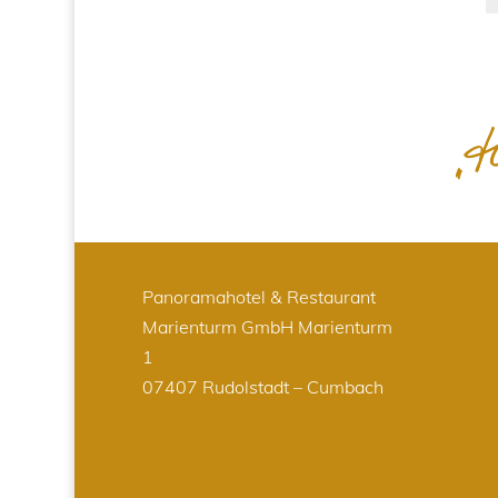
Panoramahotel & Restaurant
Marienturm GmbH
Marienturm
1
07407 Rudolstadt – Cumbach