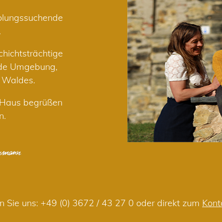
holungssuchende
.
hichtsträchtige
nde Umgebung,
r Waldes.
m Haus begrüßen
n.
n Sie uns:
+49 (0) 3672 / 43 27 0
oder direkt zum
Kont