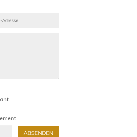
rant
gement
ABSENDEN