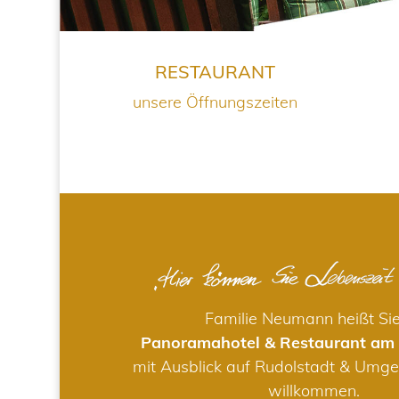
RESTAURANT
unsere Öffnungszeiten
Familie Neumann heißt Si
Panoramahotel & Restaurant am
mit Ausblick auf Rudolstadt & Umge
willkommen.