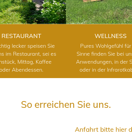
RESTAURANT
WELLNESS
chtig lecker speisen Sie
Pures Wohlgefühl für 
ns im Restaurant, sei es
Sinne finden Sie bei u
hstück, Mittag, Kaffee
Anwendungen, in der 
oder Abendessen.
oder in der Infrarotka
So erreichen Sie uns.
Anfahrt bitte hier 