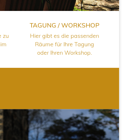
TAGUNG / WORKSHOP
e zu
Hier gibt es die passenden
 im
Räume für Ihre Tagung
oder Ihren Workshop.