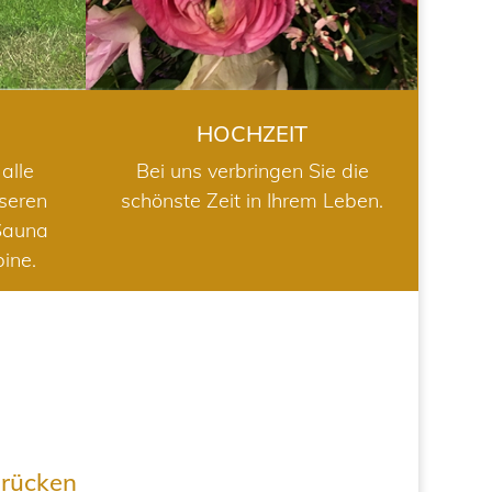
HOCHZEIT
alle
Bei uns verbringen Sie die
nseren
schönste Zeit in Ihrem Leben.
Sauna
bine.
drücken