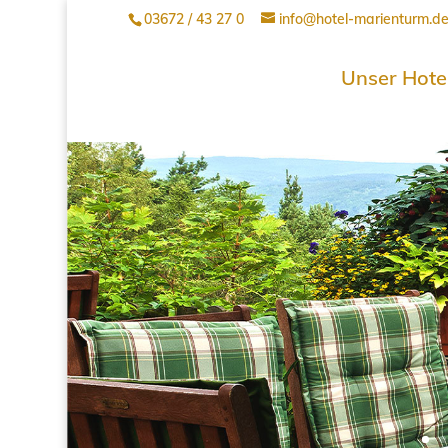
03672 / 43 27 0
info@hotel-marienturm.d
Unser Hote