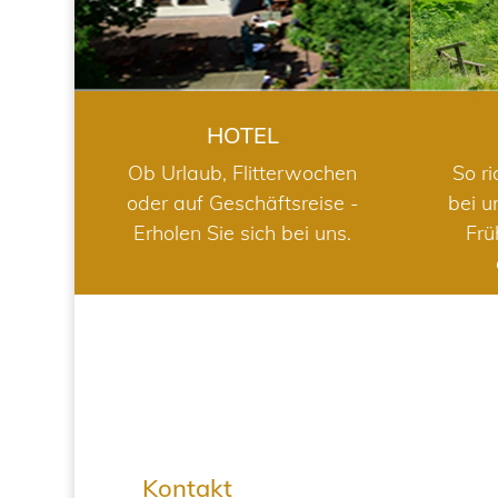
HOTEL
Ob Urlaub, Flitterwochen
So ri
oder auf Geschäftsreise -
bei u
Erholen Sie sich bei uns.
Frü
Kontakt