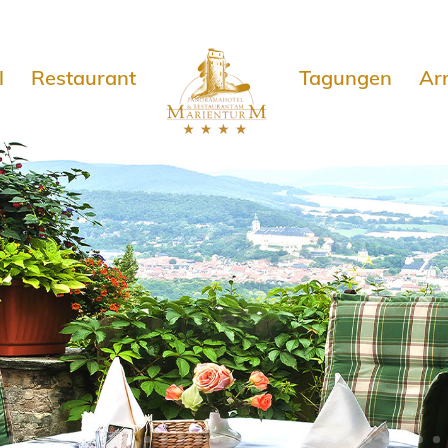
e
l
Restaurant
Tagungen
Ar