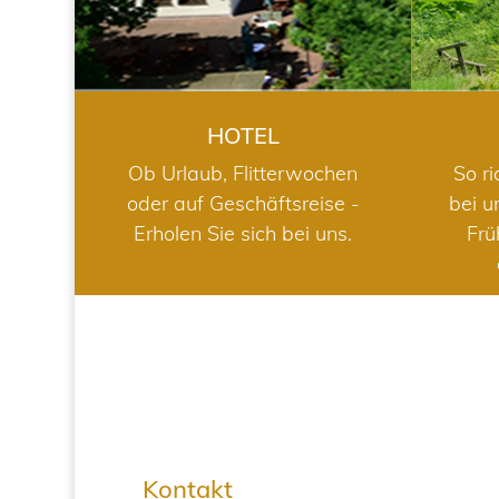
HOTEL
Ob Urlaub, Flitterwochen
So ri
oder auf Geschäftsreise -
bei u
Erholen Sie sich bei uns.
Frü
Kontakt