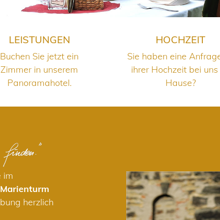
LEISTUNGEN
HOCHZEIT
Buchen Sie jetzt ein
Sie haben eine Anfrag
Zimmer in unserem
ihrer Hochzeit bei uns
Panoramahotel.
Hause?
e im
 Marienturm
bung herzlich