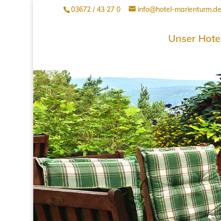
03672 / 43 27 0
info@hotel-marienturm.d
Unser Hote