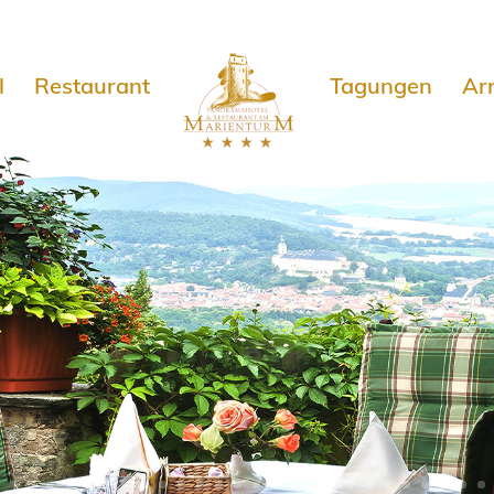
e
l
Restaurant
Tagungen
Ar