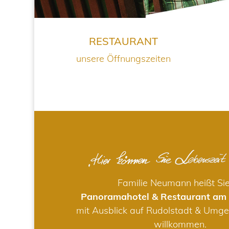
RESTAURANT
unsere Öffnungszeiten
Familie Neumann heißt Si
Panoramahotel & Restaurant am
mit Ausblick auf Rudolstadt & Umge
willkommen.