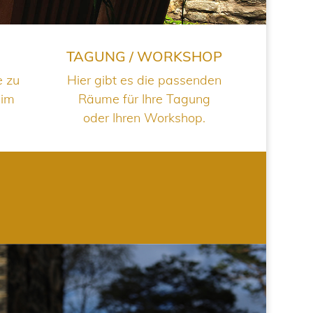
TAGUNG / WORKSHOP
e zu
Hier gibt es die passenden
 im
Räume für Ihre Tagung
oder Ihren Workshop.