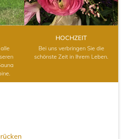
HOCHZEIT
alle
Bei uns verbringen Sie die
nseren
schönste Zeit in Ihrem Leben.
Sauna
bine.
drücken