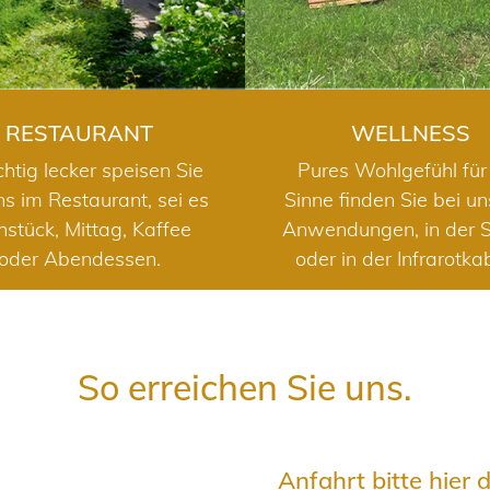
RESTAURANT
WELLNESS
chtig lecker speisen Sie
Pures Wohlgefühl für 
ns im Restaurant, sei es
Sinne finden Sie bei u
hstück, Mittag, Kaffee
Anwendungen, in der 
oder Abendessen.
oder in der Infrarotka
So erreichen Sie uns.
Anfahrt bitte hier 