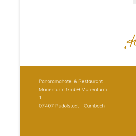
Panoramahotel & Restaurant
Marienturm GmbH
Marienturm
1
07407 Rudolstadt – Cumbach