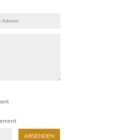
rant
gement
ABSENDEN