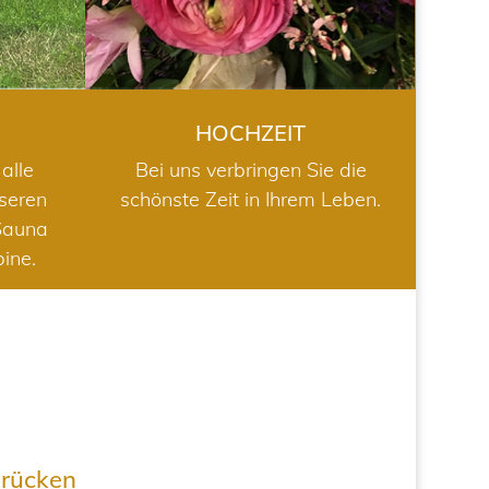
HOCHZEIT
alle
Bei uns verbringen Sie die
nseren
schönste Zeit in Ihrem Leben.
Sauna
bine.
drücken