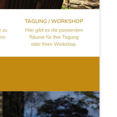
TAGUNG / WORKSHOP
e zu
Hier gibt es die passenden
 im
Räume für Ihre Tagung
oder Ihren Workshop.