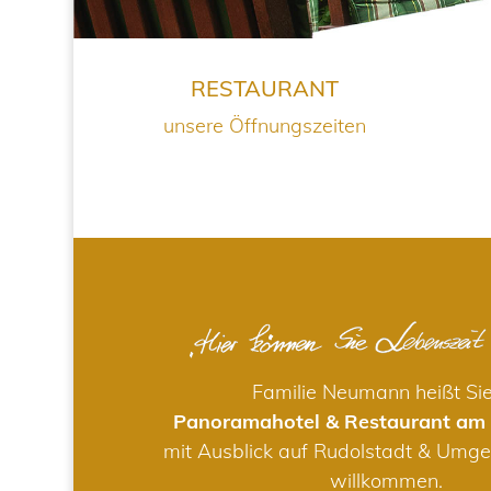
RESTAURANT
unsere Öffnungszeiten
Familie Neumann heißt Si
Panoramahotel & Restaurant am
mit Ausblick auf Rudolstadt & Umge
willkommen.