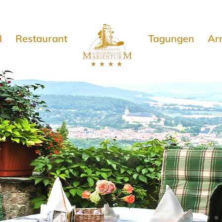
e
l
Restaurant
Tagungen
Ar