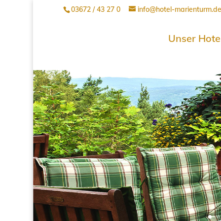
03672 / 43 27 0
info@hotel-marienturm.d
Unser Hote