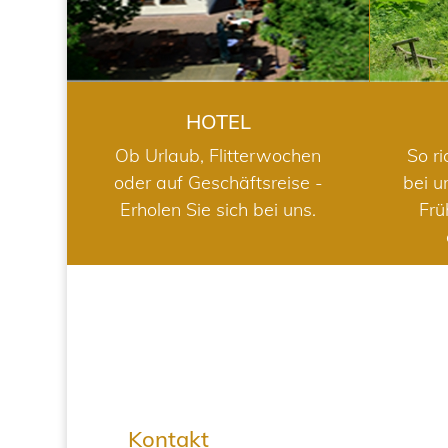
HOTEL
Ob Urlaub, Flitterwochen
So ri
oder auf Geschäftsreise -
bei u
Erholen Sie sich bei uns.
Frü
Kontakt