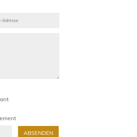
rant
gement
ABSENDEN