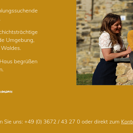
holungssuchende
.
hichtsträchtige
nde Umgebung,
r Waldes.
m Haus begrüßen
n.
n Sie uns:
+49 (0) 3672 / 43 27 0
oder direkt zum
Kont