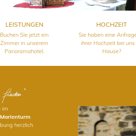
LEISTUNGEN
HOCHZEIT
Buchen Sie jetzt ein
Sie haben eine Anfrag
Zimmer in unserem
ihrer Hochzeit bei uns
Panoramahotel.
Hause?
e im
 Marienturm
bung herzlich