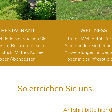
RESTAURANT
WELLNESS
chtig lecker speisen Sie
Pures Wohlgefühl für 
ns im Restaurant, sei es
Sinne finden Sie bei u
hstück, Mittag, Kaffee
Anwendungen, in der 
oder Abendessen.
oder in der Infrarotka
So erreichen Sie uns.
Anfahrt bitte hier 