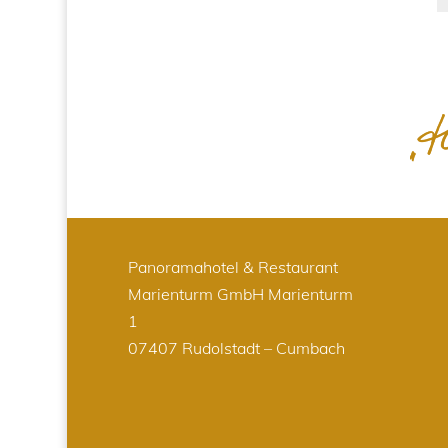
Panoramahotel & Restaurant
Marienturm GmbH
Marienturm
1
07407 Rudolstadt – Cumbach