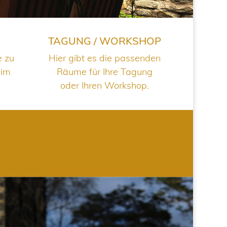
TAGUNG / WORKSHOP
e zu
Hier gibt es die passenden
 im
Räume für Ihre Tagung
oder Ihren Workshop.