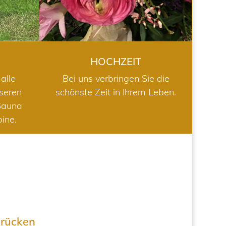
HOCHZEIT
alle
Bei uns verbringen Sie die
nseren
schönste Zeit in Ihrem Leben.
Sauna
bine.
drücken