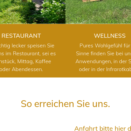
RESTAURANT
WELLNESS
chtig lecker speisen Sie
Pures Wohlgefühl für 
ns im Restaurant, sei es
Sinne finden Sie bei u
hstück, Mittag, Kaffee
Anwendungen, in der 
oder Abendessen.
oder in der Infrarotka
So erreichen Sie uns.
Anfahrt bitte hier 