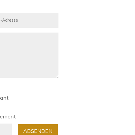
rant
gement
ABSENDEN