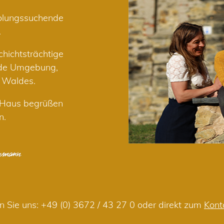
holungssuchende
.
hichtsträchtige
nde Umgebung,
r Waldes.
m Haus begrüßen
n.
n Sie uns:
+49 (0) 3672 / 43 27 0
oder direkt zum
Kont