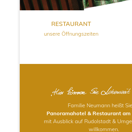
RESTAURANT
unsere Öffnungszeiten
Familie Neumann heißt Si
Panoramahotel & Restaurant am
mit Ausblick auf Rudolstadt & Umge
willkommen.