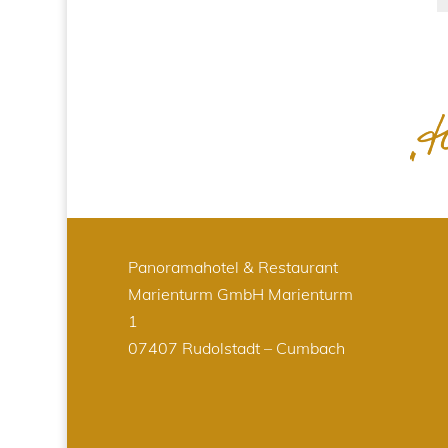
Panoramahotel & Restaurant
Marienturm GmbH
Marienturm
1
07407 Rudolstadt – Cumbach