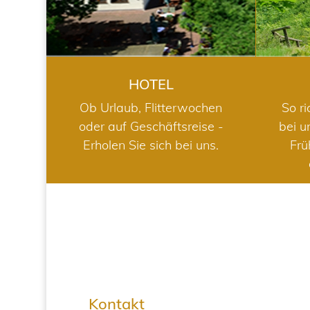
HOTEL
Ob Urlaub, Flitterwochen
So ri
oder auf Geschäftsreise -
bei u
Erholen Sie sich bei uns.
Frü
Kontakt