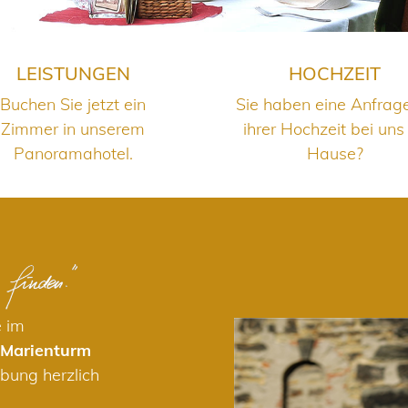
LEISTUNGEN
HOCHZEIT
Buchen Sie jetzt ein
Sie haben eine Anfrag
Zimmer in unserem
ihrer Hochzeit bei uns
Panoramahotel.
Hause?
e im
 Marienturm
bung herzlich