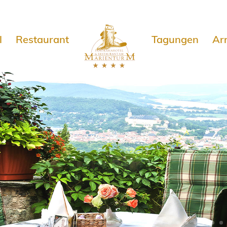
e
l
Restaurant
Tagungen
Ar